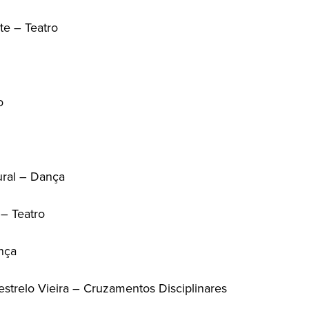
te – Teatro
o
ural – Dança
 – Teatro
nça
strelo Vieira – Cruzamentos Disciplinares