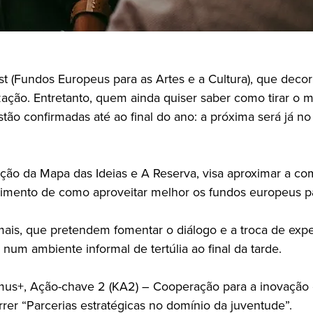
 (Fundos Europeus para as Artes e a Cultura), que decorr
zação. Entretanto, quem ainda quiser saber como tirar o 
stão confirmadas até ao final do ano: a próxima será já n
ção da Mapa das Ideias e A Reserva, visa aproximar a co
ecimento de como aproveitar melhor os fundos europeus pa
is, que pretendem fomentar o diálogo e a troca de experi
um ambiente informal de tertúlia ao final da tarde.
s+, Ação-chave 2 (KA2) – Cooperação para a inovação e o
rer “Parcerias estratégicas no domínio da juventude”.