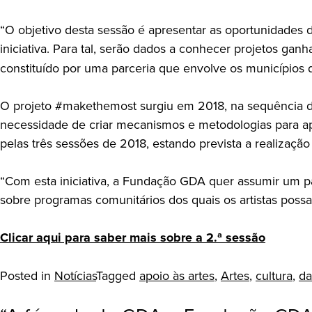
“O objetivo desta sessão é apresentar as oportunidades 
iniciativa. Para tal, serão dados a conhecer projetos gan
constituído por uma parceria que envolve os municípios d
O projeto #makethemost surgiu em 2018, na sequência d
necessidade de criar mecanismos e metodologias para apr
pelas três sessões de 2018, estando prevista a realizaçã
“Com esta iniciativa, a Fundação GDA quer assumir um pa
sobre programas comunitários dos quais os artistas possa
Clicar aqui para saber mais
sobre a 2.ª sessão
Posted in
Notícias
Tagged
apoio às artes
,
Artes
,
cultura
,
da