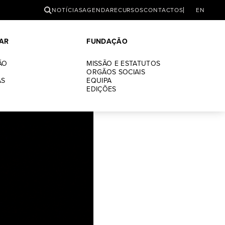
PESQUISAR
NOTÍCIAS
AGENDA
RECURSOS
CONTACTOS
EN
AR
FUNDAÇÃO
raordinário
ÃO
MISSÃO E ESTATUTOS
ORGÃOS SOCIAIS
AS
EQUIPA
EDIÇÕES