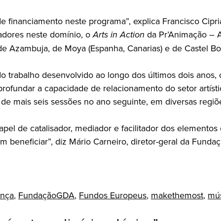
de financiamento neste programa”, explica Francisco Cipr
hadores neste domínio, o
Arts in Action
da Pr’Animação – A
e Azambuja, de Moya (Espanha, Canarias) e de Castel Bolo
o trabalho desenvolvido ao longo dos últimos dois ano
ofundar a capacidade de relacionamento do setor artístic
o de mais seis sessões no ano seguinte, em diversas regiõ
pel de catalisador, mediador e facilitador dos elemento
m beneficiar”, diz Mário Carneiro, diretor-geral da Fund
nça
,
FundaçãoGDA
,
Fundos Europeus
,
makethemost
,
mú