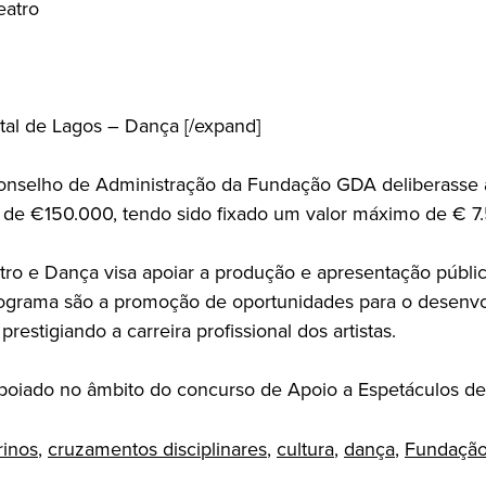
eatro
tal de Lagos – Dança [/expand]
Conselho de Administração da Fundação GDA deliberasse a
e €150.000, tendo sido fixado um valor máximo de € 7.50
o e Dança visa apoiar a produção e apresentação pública
rograma são a promoção de oportunidades para o desenvolv
prestigiando a carreira profissional dos artistas.
poiado no âmbito do concurso de Apoio a Espetáculos de
rinos
,
cruzamentos disciplinares
,
cultura
,
dança
,
Fundaçã