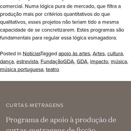
comercial. Numa lógica pura de mercado, que filtra a
produção mais por critérios quantitativos do que
qualitativos, esses projetos não teriam tido a mesma
capacidade de se concretizarem. Estes programas são
fundamentais para regular essa lógica esmagadora.
Posted in
Notícias
Tagged
apoio às artes
,
Artes
,
cultura
,
dança
,
estrevista
,
FundaçãoGDA
,
GDA
,
impacto
,
música
,
música portuguesa
,
teatro
CURTAS-METRAGENS
Programa de apoio à produção de
curtas-metragens de ficção