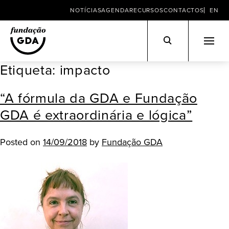
NOTÍCIAS
AGENDA
RECURSOS
CONTACTOS
EN
Etiqueta:
impacto
Skip
to
“A fórmula da GDA e Fundação
content
GDA é extraordinária e lógica”
Posted on
14/09/2018
by
Fundação GDA