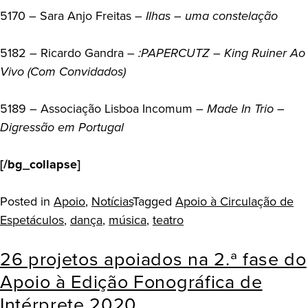
5170 – Sara Anjo Freitas –
Ilhas – uma constelação
5182 – Ricardo Gandra –
:PAPERCUTZ – King Ruiner Ao
Vivo (Com Convidados)
5189 – Associação Lisboa Incomum –
Made In Trio –
Digressão em Portugal
[/bg_collapse]
Posted in
Apoio
,
Notícias
Tagged
Apoio à Circulação de
Espetáculos
,
dança
,
música
,
teatro
26 projetos apoiados na 2.ª fase do
Apoio à Edição Fonográfica de
Intérprete 2020