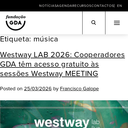
NOTÍCIAS
AGENDA
RECURSOS
CONTACTOS
EN
Etiqueta:
música
Skip
to
Westway LAB 2026: Cooperadores
content
GDA têm acesso gratuito às
sessões Westway MEETING
Posted on
25/03/2026
by
Francisco Galope