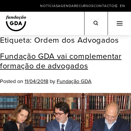
NOTÍCIAS
AGENDA
RECURSOS
CONTACTOS
EN
Etiqueta:
Ordem dos Advogados
Skip
to
Fundação GDA vai complementar
content
formação de advogados
Posted on
11/04/2018
by
Fundação GDA