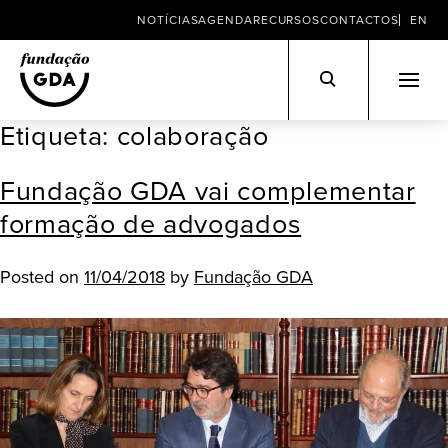
NOTÍCIAS
AGENDA
RECURSOS
CONTACTOS
EN
Etiqueta:
colaboração
Skip
to
Fundação GDA vai complementar
content
formação de advogados
Posted on
11/04/2018
by
Fundação GDA