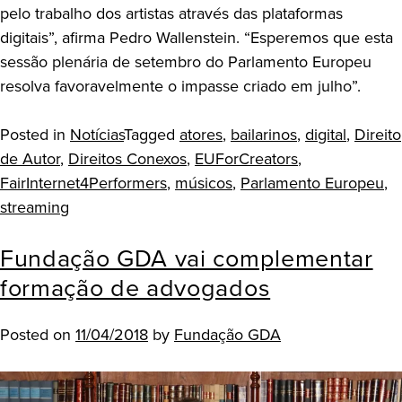
pelo trabalho dos artistas através das plataformas
digitais”, afirma Pedro Wallenstein. “Esperemos que esta
sessão plenária de setembro do Parlamento Europeu
resolva favoravelmente o impasse criado em julho”.
Posted in
Notícias
Tagged
atores
,
bailarinos
,
digital
,
Direito
de Autor
,
Direitos Conexos
,
EUForCreators
,
FairInternet4Performers
,
músicos
,
Parlamento Europeu
,
streaming
Fundação GDA vai complementar
formação de advogados
Posted on
11/04/2018
by
Fundação GDA