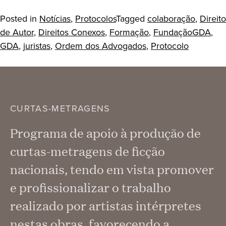
Posted in
Notícias
,
Protocolos
Tagged
colaboração
,
Direito
de Autor
,
Direitos Conexos
,
Formação
,
FundaçãoGDA
,
GDA
,
juristas
,
Ordem dos Advogados
,
Protocolo
CURTAS-METRAGENS
Programa de apoio à produção de
curtas-metragens de ficção
nacionais, tendo em vista promover
e profissionalizar o trabalho
realizado por artistas intérpretes
nestas obras, favorecendo a