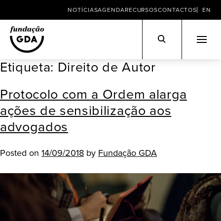
NOTÍCIAS
AGENDA
RECURSOS
CONTACTOS
EN
Etiqueta:
Direito de Autor
Skip
to
Protocolo com a Ordem alarga
content
ações de sensibilização aos
advogados
Posted on
14/09/2018
by
Fundação GDA