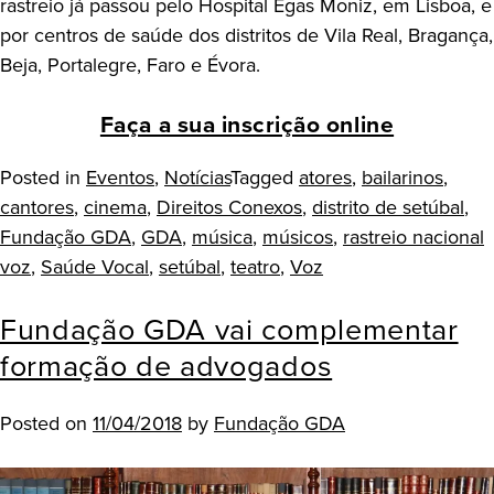
rastreio já passou pelo Hospital Egas Moniz, em Lisboa, e
por centros de saúde dos distritos de Vila Real, Bragança,
Beja, Portalegre, Faro e Évora.
Faça a sua inscrição online
Posted in
Eventos
,
Notícias
Tagged
atores
,
bailarinos
,
cantores
,
cinema
,
Direitos Conexos
,
distrito de setúbal
,
Fundação GDA
,
GDA
,
música
,
músicos
,
rastreio nacional
voz
,
Saúde Vocal
,
setúbal
,
teatro
,
Voz
Fundação GDA vai complementar
formação de advogados
Posted on
11/04/2018
by
Fundação GDA