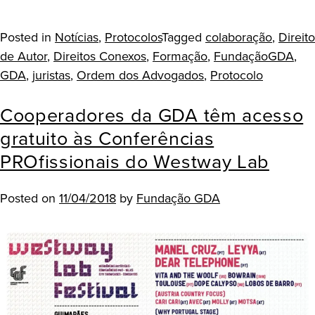
Posted in
Notícias
,
Protocolos
Tagged
colaboração
,
Direito
de Autor
,
Direitos Conexos
,
Formação
,
FundaçãoGDA
,
GDA
,
juristas
,
Ordem dos Advogados
,
Protocolo
Cooperadores da GDA têm acesso
gratuito às Conferências
PROfissionais do Westway Lab
Posted on
11/04/2018
by
Fundação GDA