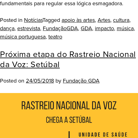
fundamentais para regular essa lógica esmagadora.
Posted in
Notícias
Tagged
apoio às artes
,
Artes
,
cultura
,
dança
,
estrevista
,
FundaçãoGDA
,
GDA
,
impacto
,
música
,
música portuguesa
,
teatro
Próxima etapa do Rastreio Nacional
da Voz: Setúbal
Posted on
24/05/2018
by
Fundação GDA