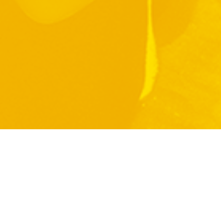
WEBSITES
alidade
Portal do Artista
GDA.PT
Catálogo fonográfico
MODE