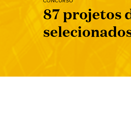
EDIÇÕES FONOGRÁFICAS
122 projetos
apoio
PROGRAMAS DE APOIO
SERVI
Arte Sem Barreiras
Açõe
Concursos
Direi
Formação Internacional
Cone
Showcases Internacionais
Apoi