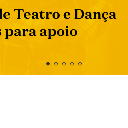
 selecionados para
ÇOS
APOIO MÉDICO
s de Sensibilização -
Consultas de Especi
tos de Autor e Direitos
Planos de Saúde
xos
o Jurídico aos