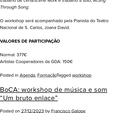
trabalho de cena/
scene work
e trabalho a solo,
Acting
Through Song
.
O workshop será acompanhado pela Pianista do Teatro
Nacional de S. Carlos, Joana David.
VALORES DE PARTICIPAÇÃO
Normal: 377€
Artistas Cooperadores da GDA: 150€
Posted in
Agenda
,
Formação
Tagged
workshop
BoCA: workshop de música e som
“Um bruto enlace”
Posted on
27/12/2023
by
Francisco Galope