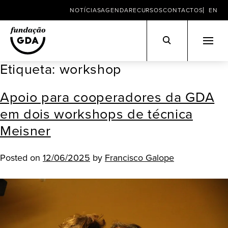
NOTÍCIAS
AGENDA
RECURSOS
CONTACTOS
EN
Etiqueta:
workshop
Skip
to
Apoio para cooperadores da GDA
content
em dois workshops de técnica
Meisner
Posted on
12/06/2025
by
Francisco Galope