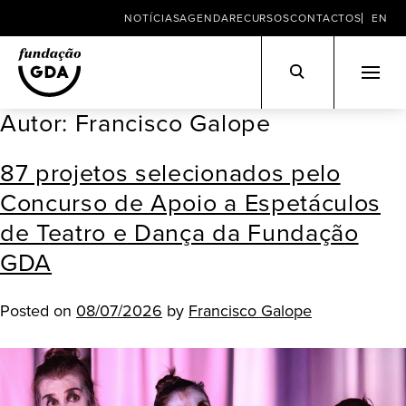
NOTÍCIAS
AGENDA
RECURSOS
CONTACTOS
EN
Autor:
Francisco Galope
Skip
to
87 projetos selecionados pelo
content
Concurso de Apoio a Espetáculos
de Teatro e Dança da Fundação
GDA
Posted on
08/07/2026
by
Francisco Galope