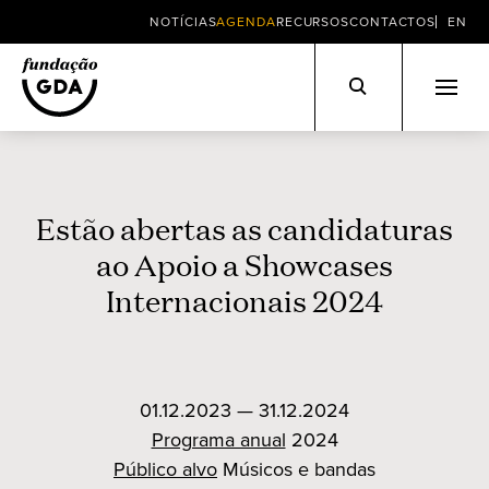
NOTÍCIAS
AGENDA
RECURSOS
CONTACTOS
EN
Skip
to
content
Estão abertas as candidaturas
ao Apoio a Showcases
Internacionais 2024
01.12.2023 — 31.12.2024
Programa anual
2024
Público alvo
Músicos e bandas