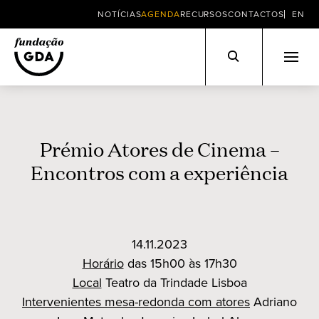
NOTÍCIAS
AGENDA
RECURSOS
CONTACTOS
EN
Skip
to
content
Prémio Atores de Cinema –
Encontros com a experiência
14.11.2023
Horário
das 15h00 às 17h30
Local
Teatro da Trindade Lisboa
Intervenientes mesa-redonda com atores
Adriano