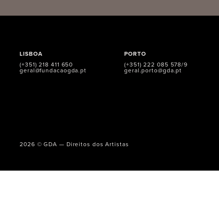
LISBOA
PORTO
(+351) 218 411 650
(+351) 222 085 578/9
geral@fundacaogda.pt
geral.porto@gda.pt
2026 © GDA — Direitos dos Artistas