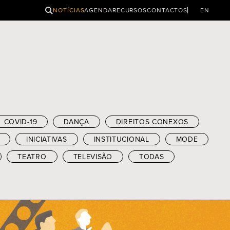
PESQUISAR
NOTÍCIAS
AGENDA
RECURSOS
CONTACTOS
EN
COVID-19
DANÇA
DIREITOS CONEXOS
INICIATIVAS
INSTITUCIONAL
MODE
TEATRO
TELEVISÃO
TODAS