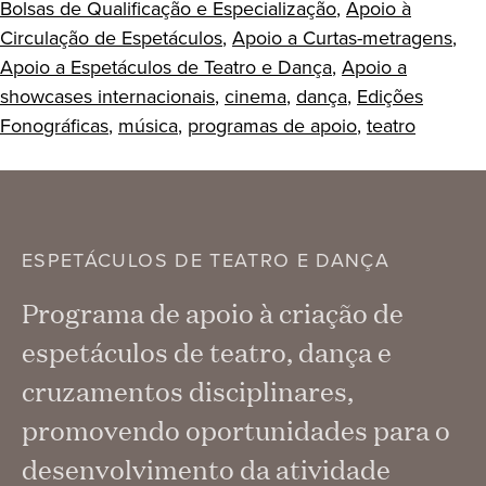
Bolsas de Qualificação e Especialização
,
Apoio à
Circulação de Espetáculos
,
Apoio a Curtas-metragens
,
Apoio a Espetáculos de Teatro e Dança
,
Apoio a
showcases internacionais
,
cinema
,
dança
,
Edições
Fonográficas
,
música
,
programas de apoio
,
teatro
ESPETÁCULOS DE TEATRO E DANÇA
Programa de apoio à criação de
espetáculos de teatro, dança e
cruzamentos disciplinares,
promovendo oportunidades para o
desenvolvimento da atividade