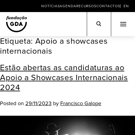
NOTÍCIAS
AGENDA
RECURSOS
CONTACTOS
EN
Etiqueta:
Apoio a showcases
Skip
to
internacionais
content
Estão abertas as candidaturas ao
Apoio a Showcases Internacionais
2024
Posted on
29/11/2023
by
Francisco Galope