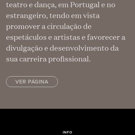
teatro e dança, em Portugal e no
estrangeiro, tendo em vista
promover a circulação de
espetáculos e artistas e favorecer a
divulgação e desenvolvimento da
sua carreira profissional.
VER PÁGINA
INFO