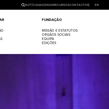
PESQUISAR
NOTÍCIAS
AGENDA
RECURSOS
CONTACTOS
EN
AR
FUNDAÇÃO
bertas a partir de hoje
ÃO
MISSÃO E ESTATUTOS
ORGÃOS SOCIAIS
AS
EQUIPA
EDIÇÕES