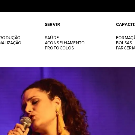
acionais
SERVIR
CAPACIT
rnacionais 2021 com candidaturas a
PRODUÇÃO
SAÚDE
FORMAÇ
NALIZAÇÃO
ACONSELHAMENTO
BOLSAS
PROTOCOLOS
PARCERI