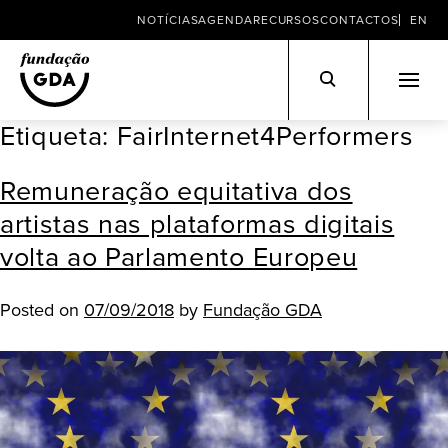
NOTÍCIAS
AGENDA
RECURSOS
CONTACTOS
EN
Etiqueta:
FairInternet4Performers
Skip
to
Remuneração equitativa dos
content
artistas nas plataformas digitais
volta ao Parlamento Europeu
Posted on
07/09/2018
by
Fundação GDA