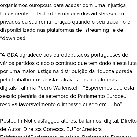
organismos europeus para acabar com uma injustiça
fundamental: o facto de a maioria dos artistas serem
privados da sua remuneração quando o seu trabalho é
disponibilizado nas plataformas de “streaming “e de
“download”.
“A GDA agradece aos eurodeputados portugueses de
vários partidos o apoio contínuo que têm dado a esta luta
por uma maior justiça na distribuição da riqueza gerada
pelo trabalho dos artistas através das plataformas
digitais”, afirma Pedro Wallenstein. “Esperemos que esta
sessão plenária de setembro do Parlamento Europeu
resolva favoravelmente o impasse criado em julho”.
Posted in
Notícias
Tagged
atores
,
bailarinos
,
digital
,
Direito
de Autor
,
Direitos Conexos
,
EUForCreators
,