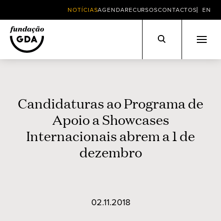
NOTÍCIAS
AGENDA
RECURSOS
CONTACTOS
EN
Skip
to
content
Candidaturas ao Programa de
Apoio a Showcases
Internacionais abrem a 1 de
dezembro
02.11.2018