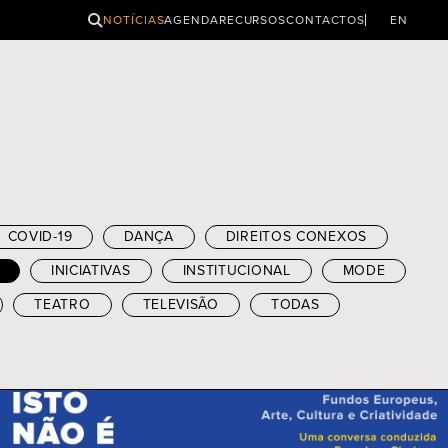
PESQUISAR
NOTÍCIAS
AGENDA
RECURSOS
CONTACTOS
EN
COVID-19
DANÇA
DIREITOS CONEXOS
INICIATIVAS
INSTITUCIONAL
MODE
TEATRO
TELEVISÃO
TODAS