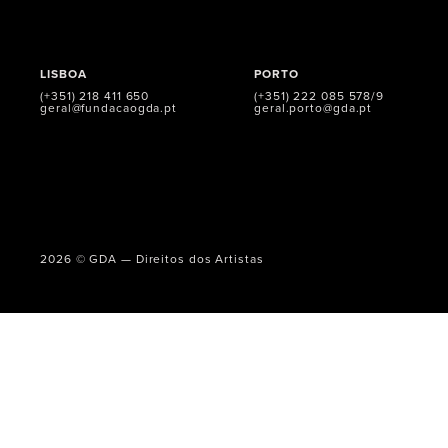
LISBOA
PORTO
(+351) 218 411 650
(+351) 222 085 578/9
geral@fundacaogda.pt
geral.porto@gda.pt
2026 © GDA — Direitos dos Artistas