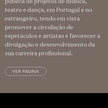
pública de projetos de música,
teatro e dança, em Portugal e no
estrangeiro, tendo em vista
promover a circulação de
espetáculos e artistas e favorecer a
divulgação e desenvolvimento da
sua carreira profissional.
VER PÁGINA