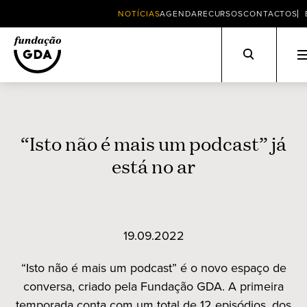
NOTÍCIAS
AGENDA
RECURSOS
CONTACTOS
Skip
to
content
“Isto não é mais um podcast” já
está no ar
19.09.2022
“Isto não é mais um podcast” é o novo espaço de
conversa, criado pela Fundação GDA. A primeira
temporada conta com um total de 12 episódios, dos