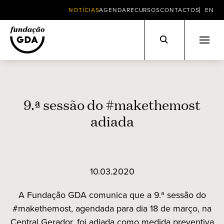
NOTÍCIAS
AGENDA
RECURSOS
CONTACTOS
EN
Skip
to
content
9.ª sessão do #makethemost
adiada
10.03.2020
A Fundação GDA comunica que a 9.ª sessão do
#makethemost, agendada para dia 18 de março, na
Central Gerador, foi adiada como medida preventiva