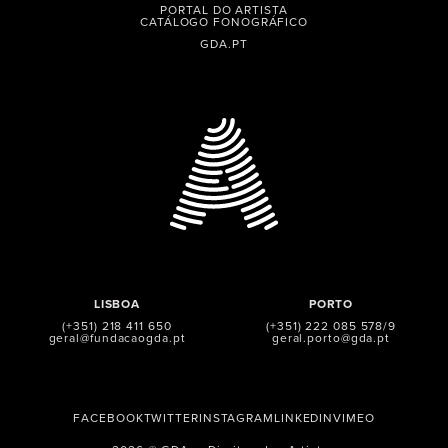
PORTAL DO ARTISTA
CATÁLOGO FONOGRÁFICO
GDA.PT
LISBOA
PORTO
(+351) 218 411 650
(+351) 222 085 578/9
geral@fundacaogda.pt
geral.porto@gda.pt
FACEBOOK
TWITTER
INSTAGRAM
LINKEDIN
VIMEO