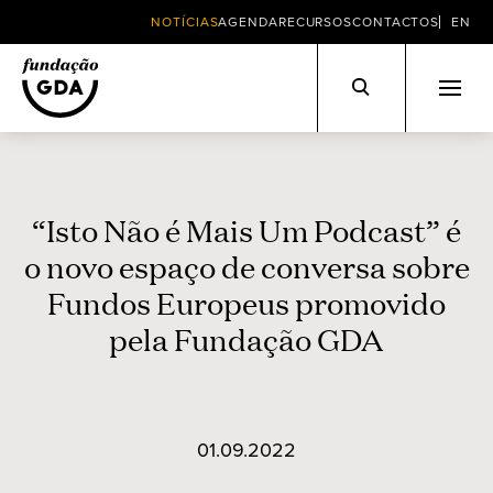
NOTÍCIAS
AGENDA
RECURSOS
CONTACTOS
EN
Skip
to
content
“Isto Não é Mais Um Podcast” é
o novo espaço de conversa sobre
Fundos Europeus promovido
pela Fundação GDA
01.09.2022