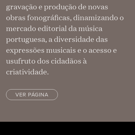
gravação e produção de novas
obras fonográficas, dinamizando o
mercado editorial da música
portuguesa, a diversidade das
expressões musicais e o acesso e
usufruto dos cidadãos à
criatividade.
VER PÁGINA