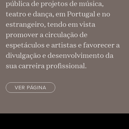
pública de projetos de música,
teatro e dança, em Portugal e no
estrangeiro, tendo em vista
promover a circulação de
espetáculos e artistas e favorecer a
divulgação e desenvolvimento da
sua carreira profissional.
VER PÁGINA