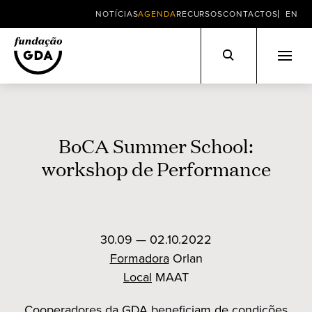
NOTÍCIAS
AGENDA
RECURSOS
CONTACTOS
EN
Skip
to
content
BoCA Summer School:
workshop de Performance
30.09 — 02.10.2022
Formadora
Orlan
Local
MAAT
Cooperadores da GDA beneficiam de condições