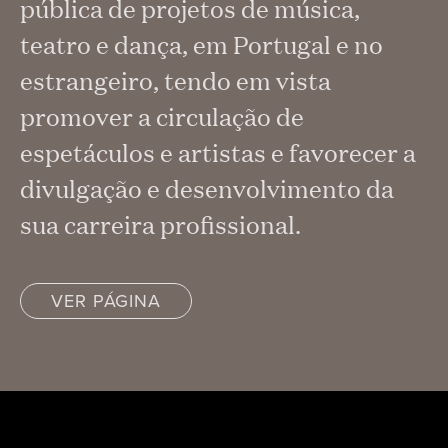
pública de projetos de música,
teatro e dança, em Portugal e no
estrangeiro, tendo em vista
promover a circulação de
espetáculos e artistas e favorecer a
divulgação e desenvolvimento da
sua carreira profissional.
VER PÁGINA