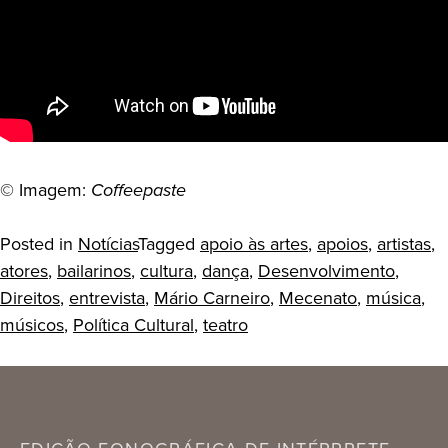
© Imagem:
Coffeepaste
Posted in
Notícias
Tagged
apoio às artes
,
apoios
,
artistas
,
atores
,
bailarinos
,
cultura
,
dança
,
Desenvolvimento
,
Direitos
,
entrevista
,
Mário Carneiro
,
Mecenato
,
música
,
músicos
,
Política Cultural
,
teatro