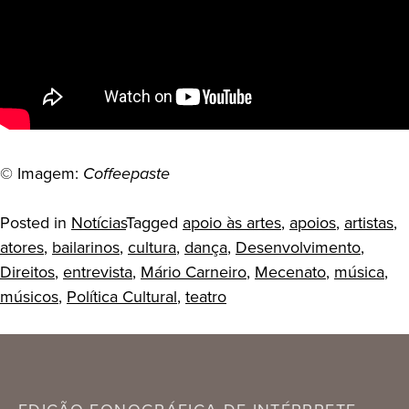
© Imagem:
Coffeepaste
Posted in
Notícias
Tagged
apoio às artes
,
apoios
,
artistas
,
atores
,
bailarinos
,
cultura
,
dança
,
Desenvolvimento
,
Direitos
,
entrevista
,
Mário Carneiro
,
Mecenato
,
música
,
músicos
,
Política Cultural
,
teatro