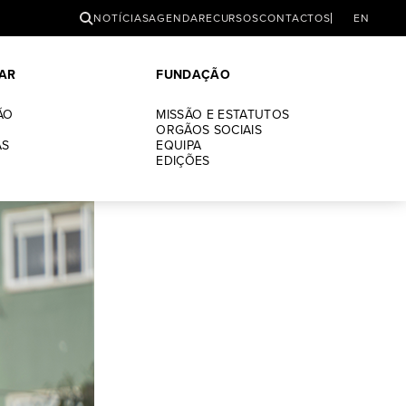
PESQUISAR
NOTÍCIAS
AGENDA
RECURSOS
CONTACTOS
EN
AR
FUNDAÇÃO
ÃO
MISSÃO E ESTATUTOS
ORGÃOS SOCIAIS
AS
EQUIPA
EDIÇÕES