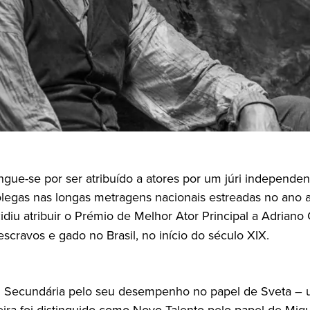
ue-se por ser atribuído a atores por um júri independente
olegas nas longas metragens nacionais estreadas no ano an
diu atribuir o Prémio de Melhor Ator Principal a Adriano
scravos e gado no Brasil, no início do século XIX.
riz Secundária pelo seu desempenho no papel de Sveta – 
eira foi distinguido como Novo Talento pelo papel de M