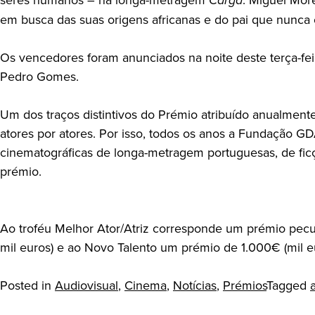
em busca das suas origens africanas e do pai que nunca
Os vencedores foram anunciados na noite deste terça-fei
Pedro Gomes.
Um dos traços distintivos do Prémio atribuído anualment
atores por atores. Por isso, todos os anos a Fundação G
cinematográficas de longa-metragem portuguesas, de ficç
prémio.
Ao troféu Melhor Ator/Atriz corresponde um prémio pecun
mil euros) e ao Novo Talento um prémio de 1.000€ (mil eu
Posted in
Audiovisual
,
Cinema
,
Notícias
,
Prémios
Tagged