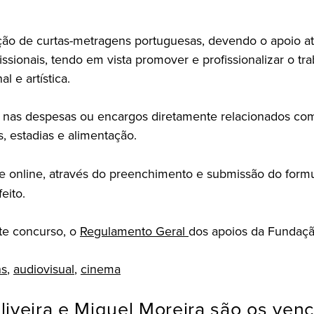
ão de curtas-metragens portuguesas, devendo o apoio atr
fissionais, tendo em vista promover e profissionalizar o 
l e artística.
o nas despesas ou encargos diretamente relacionados com o
s, estadias e alimentação.
te online, através do preenchimento e submissão do formu
eito.
te concurso, o
Regulamento Geral
dos apoios da Fundaç
ns
,
audiovisual
,
cinema
Oliveira e Miguel Moreira são os ve