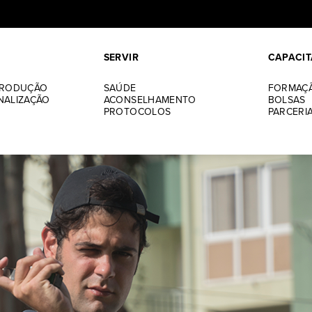
SERVIR
CAPACIT
ns já abriu
PRODUÇÃO
SAÚDE
FORMAÇ
NALIZAÇÃO
ACONSELHAMENTO
BOLSAS
PROTOCOLOS
PARCERI