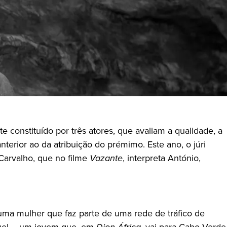
 constituído por três atores, que avaliam a qualidade, a
terior ao da atribuição do prémimo. Este ano, o júri
 Carvalho, que no filme
Vazante
, interpreta António,
uma mulher que faz parte de uma rede de tráfico de
iguel – um jovem que, em
Djon África
, vai para Cabo Verde