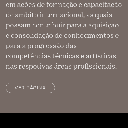
em ações de formação e capacitação
de âmbito internacional, as quais
possam contribuir para a aquisição
e consolidação de conhecimentos e
para a progressão das
competências técnicas e artísticas
nas respetivas áreas profissionais.
VER PÁGINA