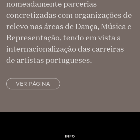
nomeadamente parcerias
concretizadas com organizações de
relevo nas áreas de Dança, Música e
Representação, tendo em vista a
internacionalização das carreiras
de artistas portugueses.
VER PÁGINA
INFO