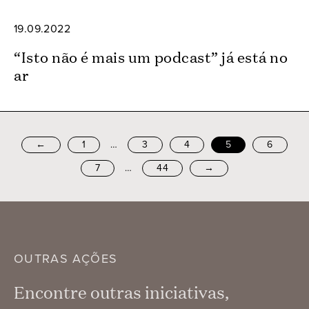
19.09.2022
“Isto não é mais um podcast” já está no
ar
…
←
1
3
4
5
6
…
7
44
→
OUTRAS AÇÕES
Encontre outras iniciativas,