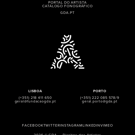
PORTAL DO ARTISTA
CATÁLOGO FONOGRÁFICO
GDA.PT
LISBOA
PORTO
(+351) 218 411 650
(+351) 222 085 578/9
geral@fundacaogda.pt
geral.porto@gda.pt
FACEBOOK
TWITTER
INSTAGRAM
LINKEDIN
VIMEO
2026 © GDA — Direitos dos Artistas