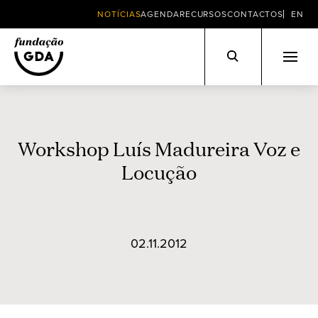
NOTÍCIAS
AGENDA
RECURSOS
CONTACTOS
EN
Skip
to
content
Workshop Luís Madureira Voz e
Locução
02.11.2012