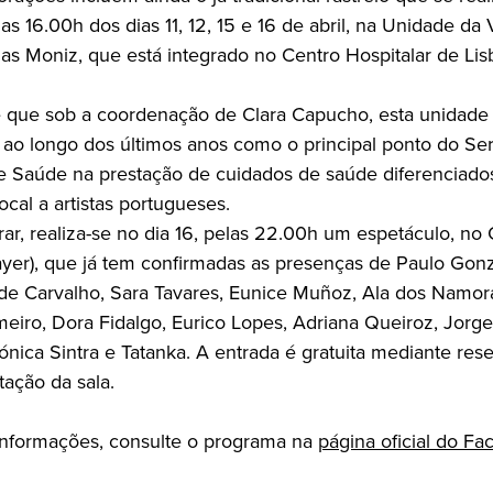
as 16.00h dos dias 11, 12, 15 e 16 de abril, na Unidade da
gas Moniz, que está integrado no Centro Hospitalar de Li
 que sob a coordenação de Clara Capucho, esta unidade
o ao longo dos últimos anos como o principal ponto do Se
e Saúde na prestação de cuidados de saúde diferenciado
cal a artistas portugueses.
ar, realiza-se no dia 16, pelas 22.00h um espetáculo, no 
yer), que já tem confirmadas as presenças de Paulo Gon
 de Carvalho, Sara Tavares, Eunice Muñoz, Ala dos Namor
eiro, Dora Fidalgo, Eurico Lopes, Adriana Queiroz, Jorge
ónica Sintra e Tatanka. A entrada é gratuita mediante rese
otação da sala.
informações, consulte o programa na
página oficial do F