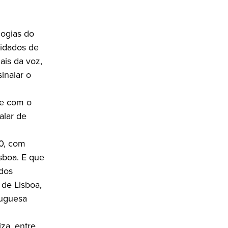
logias do
uidados de
ais da voz,
inalar o
te com o
alar de
10, com
isboa. E que
 dos
 de Lisboa,
tuguesa
za, entre