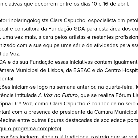
iniciativas que decorrem entre os dias 10 e 16 de abril.
otorrinolaringologista Clara Capucho, especialista em pato
ocal e consultora da Fundação GDA para esta área dos c
 uma vez mais, a cara pelos artistas e restantes profission
nizado com a sua equipa uma série de atividades para ass
l da Voz.
A e da sua Fundação essas iniciativas contam igualmen
âmara Municipal de Lisboa, da EGEAC e do Centro Hospit
ental.
ões iniciam-se logo na semana anterior, na quarta-feira, 
ência intitulada
A Voz no Futuro
, que se realiza Fórum L
ópria Dr.ª Voz, como Clara Capucho é conhecida no seio
contará com a presença do presidente da Câmara Municipal
edina entre outras figuras destacadas da sociedade por
aqui o programa completo)
.
ções incluem ainda o já tradicional rastreio que se reali