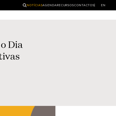
PESQUISAR
NOTÍCIAS
AGENDA
RECURSOS
CONTACTOS
EN
o Dia
tivas