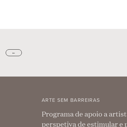
←
ARTE SEM BARREIRAS
Programa de apoio a artist
perspetiva de estimular e 