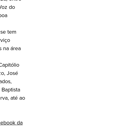
 Voz do
sboa
 se tem
rviço
s na área
Capitólio
zo, José
ados,
 Baptista
rva, até ao
acebook da