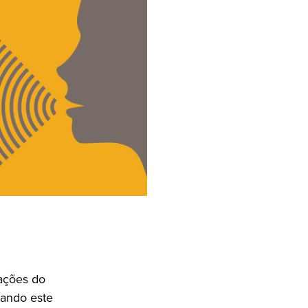
ações do
iando este