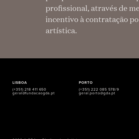
profissional, através de 
incentivo à contratação p
artística.
LISBOA
PORTO
(+351) 218 411 650
(+351) 222 085 578/9
geral@fundacaogda.pt
geral.porto@gda.pt