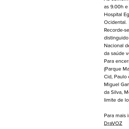
as 9.00h e 
Hospital E
Ocidental.
Recorde-se
distinguid
Nacional d
da saúde vo
Para encerr
(Parque Ma
Cid, Paulo
Miguel Gam
da Silva, M
limite de l
Para mais 
DraVOZ