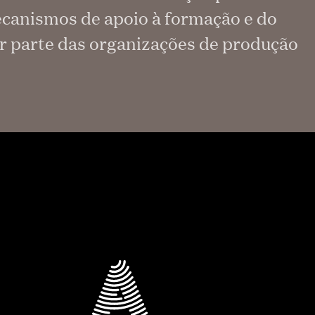
mecanismos de apoio à formação e do
or parte das organizações de produção