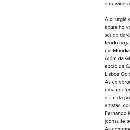
ano várias 
A cirurgiã 
aparelho v
saúde dará,
tendo orga
dia Mundia
Além da GD
apoio da C
Lisboa Ocid
As celebraç
uma confer
além da pr
artistas, 
Fernando M
(consulte 
As comemora