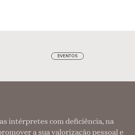
EVENTOS
as intérpretes com deficiência, na
promover a sua valorização pessoal e