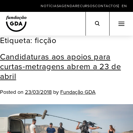
NOTÍCIAS
AGENDA
RECURSOS
CONTACTOS
EN
Etiqueta:
ficção
Skip
to
Candidaturas aos apoios para
content
curtas-metragens abrem a 23 de
abril
Posted on
23/03/2018
by
Fundação GDA