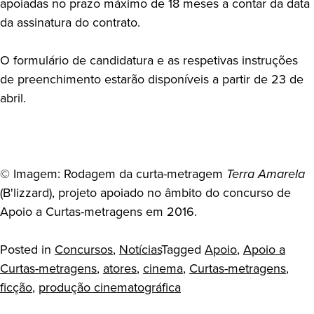
apoiadas no prazo máximo de 18 meses a contar da data
da assinatura do contrato.
O formulário de candidatura e as respetivas instruções
de preenchimento estarão disponíveis a partir de 23 de
abril.
© Imagem: Rodagem da curta-metragem
Terra Amarela
(B'lizzard), projeto apoiado no âmbito do concurso de
Apoio a Curtas-metragens em 2016.
Posted in
Concursos
,
Notícias
Tagged
Apoio
,
Apoio a
Curtas-metragens
,
atores
,
cinema
,
Curtas-metragens
,
ficção
,
produção cinematográfica