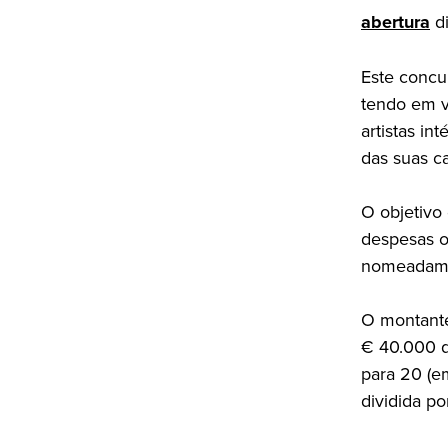
abertura
di
Este concu
tendo em v
artistas i
das suas car
O objetivo
despesas ou
nomeadamen
O montante
€ 40.000 q
para 20 (e
dividida p