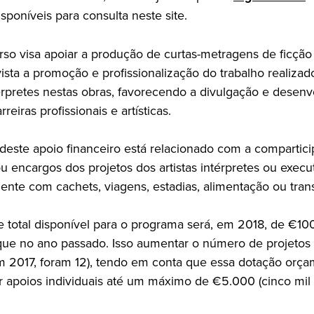
sponíveis para consulta neste site.
rso visa apoiar a produção de curtas-metragens de ficção 
ista a promoção e profissionalização do trabalho realizad
ntérpretes nestas obras, favorecendo a divulgação e desen
reiras profissionais e artísticas.
 deste apoio financeiro está relacionado com a compartic
 encargos dos projetos dos artistas intérpretes ou execu
te com cachets, viagens, estadias, alimentação ou trans
 total disponível para o programa será, em 2018, de €10
ue no ano passado. Isso aumentar o número de projetos
m 2017, foram 12), tendo em conta que essa dotação orça
or apoios individuais até um máximo de €5.000 (cinco mil 