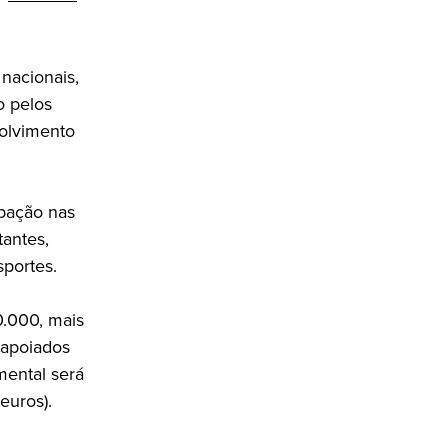
nacionais,
o pelos
volvimento
ipação nas
tantes,
portes.
0.000, mais
 apoiados
mental será
euros).