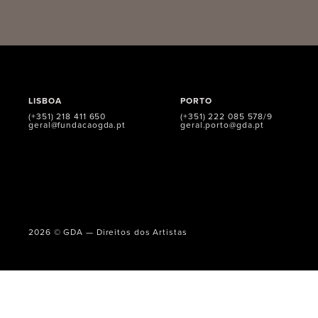
LISBOA
PORTO
(+351) 218 411 650
(+351) 222 085 578/9
geral@fundacaogda.pt
geral.porto@gda.pt
2026 © GDA — Direitos dos Artistas