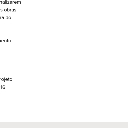
nalizarem
as obras
ra do
mento
projeto
16.