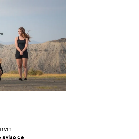
orrem
e
aviso de