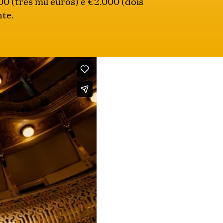
00 (três mil euros) e €2.000 (dois
nte.