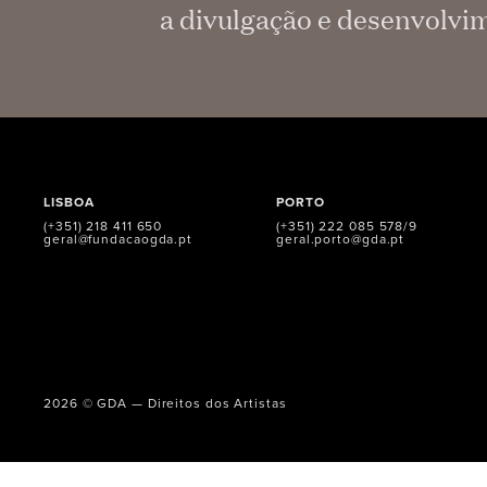
a divulgação e desenvolvim
LISBOA
PORTO
(+351) 218 411 650
(+351) 222 085 578/9
geral@fundacaogda.pt
geral.porto@gda.pt
2026 © GDA — Direitos dos Artistas