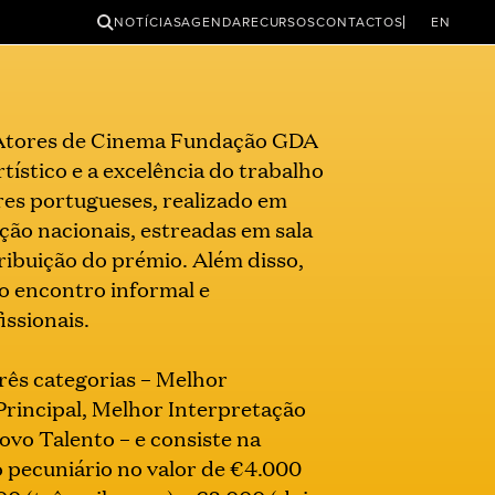
PESQUISAR
NOTÍCIAS
AGENDA
RECURSOS
CONTACTOS
EN
 Atores de Cinema Fundação GDA
tístico e a excelência do trabalho
res portugueses, realizado em
ção nacionais, estreadas em sala
ribuição do prémio. Além disso,
o encontro informal e
issionais.
ês categorias – Melhor
Principal, Melhor Interpretação
ovo Talento – e consiste na
 pecuniário no valor de €4.000