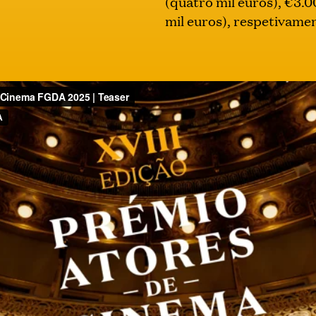
(quatro mil euros), €3.0
mil euros), respetivame