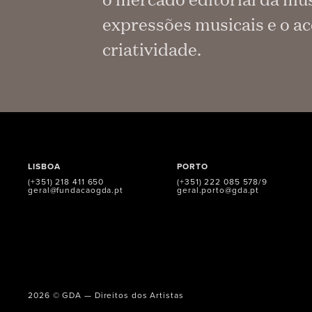
expressões musicais e o ac
criatividade.
LISBOA
PORTO
(+351) 218 411 650
(+351) 222 085 578/9
geral@fundacaogda.pt
geral.porto@gda.pt
2026 © GDA — Direitos dos Artistas