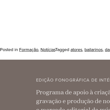
Posted in
Formação
,
Notícias
Tagged
atores
,
bailarinos
,
da
EDIÇÃO FONOGRÁFICA DE INTÉ
Programa de apoio à criaç
gravação e produção de no
o mercado editorial da mús