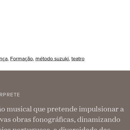
nça
,
Formação
,
método suzuki
,
teatro
RPRETE
ão musical que pretende impulsionar a
vas obras fonográficas, dinamizando
ica portuguesa, a diversidade das