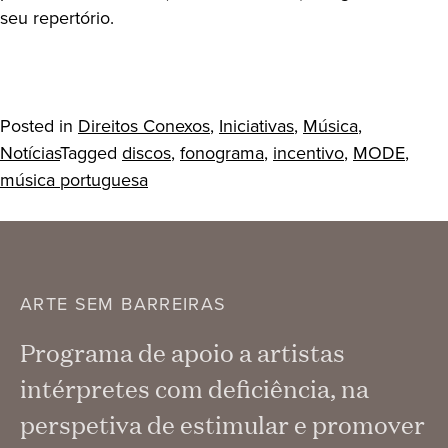
seu repertório.
Posted in
Direitos Conexos
,
Iniciativas
,
Música
,
Notícias
Tagged
discos
,
fonograma
,
incentivo
,
MODE
,
música portuguesa
ARTE SEM BARREIRAS
Programa de apoio a artistas
intérpretes com deficiência, na
perspetiva de estimular e promover