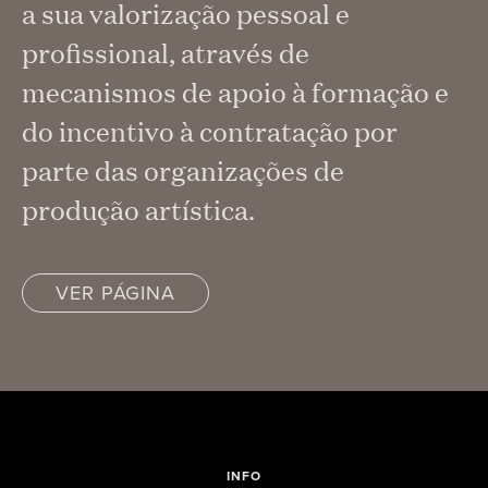
a sua valorização pessoal e
profissional, através de
mecanismos de apoio à formação e
do incentivo à contratação por
parte das organizações de
produção artística.
VER PÁGINA
INFO