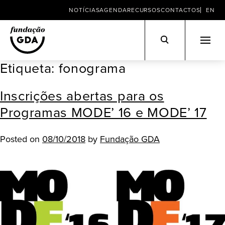
NOTÍCIAS
AGENDA
RECURSOS
CONTACTOS
EN
Etiqueta:
fonograma
Skip
to
Inscrições abertas para os
content
Programas MODE’ 16 e MODE’ 17
Posted on
08/10/2018
by
Fundação GDA