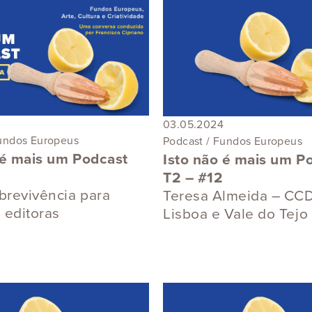
03.05.2024
Fundos Europeus
Podcast / Fundos Europeus
 é mais um Podcast
Isto não é mais um P
T2 – #12
obrevivência para
Teresa Almeida – CC
e editoras
Lisboa e Vale do Tejo