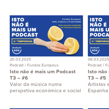
Docume
Image
Livro
Podcast
Vídeo
20.03.2025
06.03.2025
Podcast / Fundos Europeus
Podcast / 
Isto não é mais um Podcast
Isto não
T3 – #6
T3 – #5
Valor da música numa
Artistas
perspetiva económica e social
Espanha e