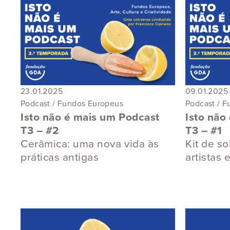
23.01.2025
09.01.2025
Podcast / Fundos Europeus
Podcast / 
Isto não é mais um Podcast
Isto não
T3 – #2
T3 – #1
Cerâmica: uma nova vida às
Kit de s
práticas antigas
artistas 