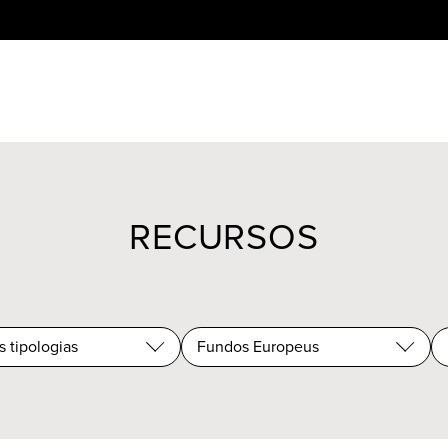
RECURSOS
s tipologias
Fundos Europeus
s tipologias
Todas as categorias
ntação
Artes performativas