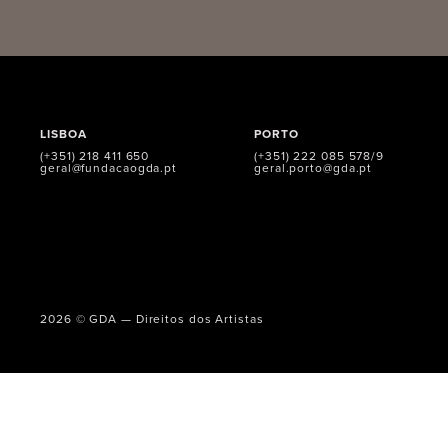
LISBOA
PORTO
(+351) 218 411 650
(+351) 222 085 578/9
geral@fundacaogda.pt
geral.porto@gda.pt
2026 © GDA — Direitos dos Artistas