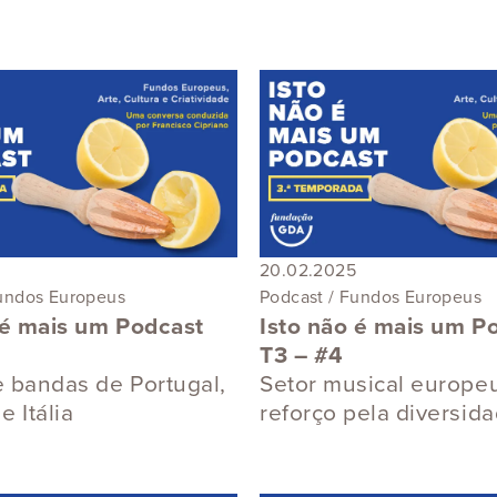
nto
Formação
m
Fundos Europeus
Institucional
Legislação
Música
Prémios
20.02.2025
Saúde
Fundos Europeus
Podcast / Fundos Europeus
Teatro
 é mais um Podcast
Isto não é mais um P
T3 – #4
 e bandas de Portugal,
Setor musical europe
 Itália
reforço pela diversid