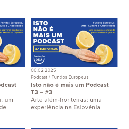
06.02.2025
Podcast / Fundos Europeus
odcast
Isto não é mais um Podcast
T3 – #3
u: um
Arte além-fronteiras: uma
ade
experiência na Eslovénia