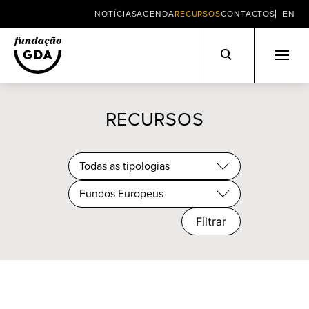
NOTÍCIAS
AGENDA
RECURSOS
CONTACTOS
EN
Skip
to
RECURSOS
content
Todas as tipologias
Fundos Europeus
Filtrar