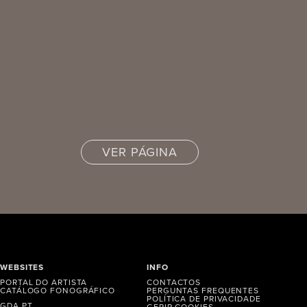
VER PÁGINA
WEBSITES
INFO
PORTAL DO ARTISTA
CONTACTOS
CATÁLOGO FONOGRÁFICO
PERGUNTAS FREQUENTES
POLÍTICA DE PRIVACIDADE
GDA.PT
GERIR COOKIES