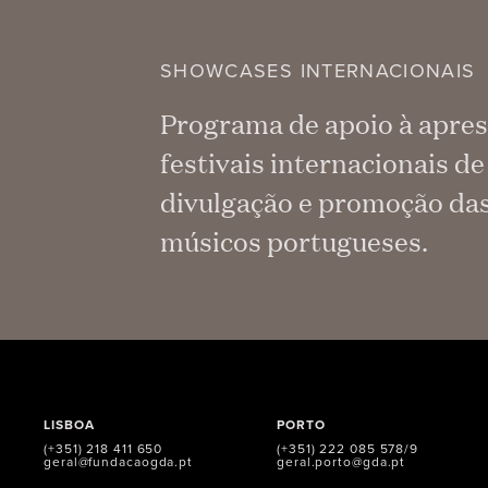
SHOWCASES INTERNACIONAIS
Programa de apoio à apres
festivais internacionais d
divulgação e promoção das 
músicos portugueses.
LISBOA
PORTO
(+351) 218 411 650
(+351) 222 085 578/9
geral@fundacaogda.pt
geral.porto@gda.pt