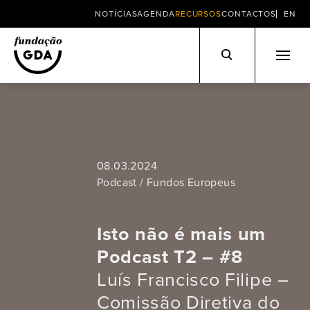
NOTÍCIAS
AGENDA
RECURSOS
CONTACTOS
EN
Skip
to
content
08.03.2024
Podcast / Fundos Europeus
Isto não é mais um
Podcast T2 – #8
Luís Francisco Filipe –
Comissão Diretiva do