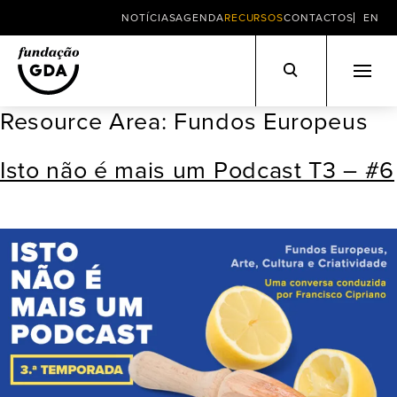
NOTÍCIAS
AGENDA
RECURSOS
CONTACTOS
EN
Resource Area:
Fundos Europeus
Skip
to
Isto não é mais um Podcast T3 – #6
content