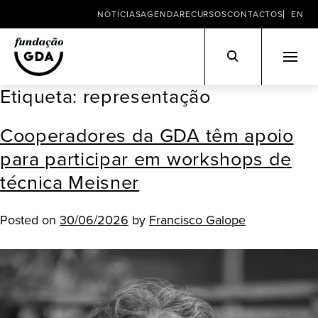
NOTÍCIAS
AGENDA
RECURSOS
CONTACTOS
EN
Etiqueta:
representação
Skip
to
Cooperadores da GDA têm apoio
content
para participar em workshops de
técnica Meisner
Posted on
30/06/2026
by
Francisco Galope