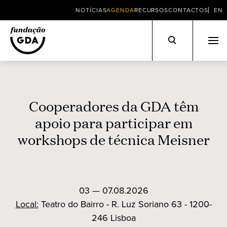
NOTÍCIAS
AGENDA
RECURSOS
CONTACTOS
EN
Skip
to
content
Cooperadores da GDA têm
apoio para participar em
workshops de técnica Meisner
03 — 07.08.2026
Local:
Teatro do Bairro - R. Luz Soriano 63 - 1200-
246 Lisboa