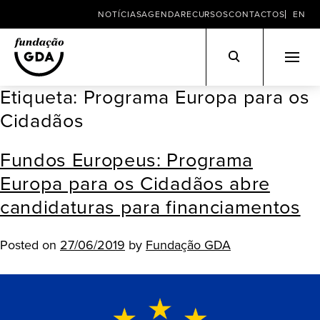
NOTÍCIAS
AGENDA
RECURSOS
CONTACTOS
EN
Etiqueta:
Programa Europa para os
Skip
to
Cidadãos
content
Fundos Europeus: Programa
Europa para os Cidadãos abre
candidaturas para financiamentos
Posted on
27/06/2019
by
Fundação GDA