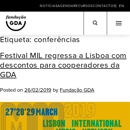
NOTÍCIAS
AGENDA
RECURSOS
CONTACTOS
EN
Etiqueta:
conferências
Skip
to
Festival MIL regressa a Lisboa com
content
descontos para cooperadores da
GDA
Posted on
26/02/2019
by
Fundação GDA