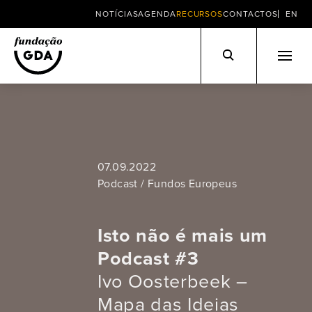
NOTÍCIAS
AGENDA
RECURSOS
CONTACTOS
EN
Skip
to
content
07.09.2022
Podcast / Fundos Europeus
Isto não é mais um
Podcast #3
Ivo Oosterbeek –
Mapa das Ideias