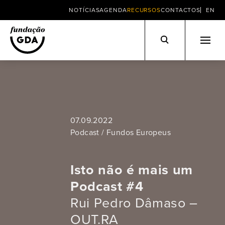
NOTÍCIAS
AGENDA
RECURSOS
CONTACTOS
EN
Skip
to
content
07.09.2022
Podcast / Fundos Europeus
Isto não é mais um
Podcast #4
Rui Pedro Dâmaso –
OUT.RA