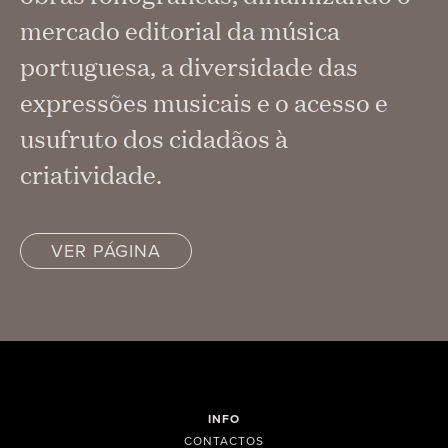
mercado editorial da música
portuguesa, a diversidade das
expressões musicais e o acesso e
usufruto dos cidadãos à
criatividade.
VER PÁGINA
INFO
CONTACTOS